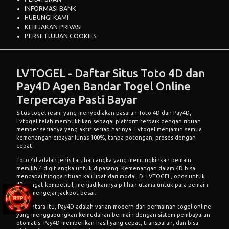
INFORMASI BANK
HUBUNGI KAMI
KEBIJAKAN PRIVASI
PERSETUJUAN COOKIES
LVTOGEL - Daftar Situs Toto 4D dan
Pay4D Agen Bandar Togel Online
Terpercaya Pasti Bayar
Situs togel resmi yang menyediakan pasaran Toto 4D dan Pay4D,
Lvtogel
telah membuktikan sebagai platform terbaik dengan ribuan
member setianya yang aktif setiap harinya. Lvtogel menjamin semua
kemenangan dibayar lunas 100%, tanpa potongan, proses dengan
cepat.
Toto 4d
adalah jenis taruhan angka yang memungkinkan pemain
memilih 4 digit angka untuk dipasang. Kemenangan dalam 4D bisa
mencapai hingga ribuan kali lipat dari modal. Di LVTOGEL, odds untuk
4D sangat kompetitif, menjadikannya pilihan utama untuk para pemain
yang mengejar jackpot besar.
Sementara itu, Pay4D adalah varian modern dari permainan togel online
yang menggabungkan kemudahan bermain dengan sistem pembayaran
otomatis. Pay4D memberikan hasil yang cepat, transparan, dan bisa