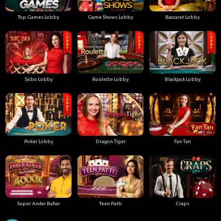
Top Games Lobby
Game Shows Lobby
Baccarat Lobby
Sicbo Lobby
Roulette Lobby
Blackjack Lobby
Poker Lobby
Dragon Tiger
Fan Tan
Super Andar Bahar
Teen Patti
Craps