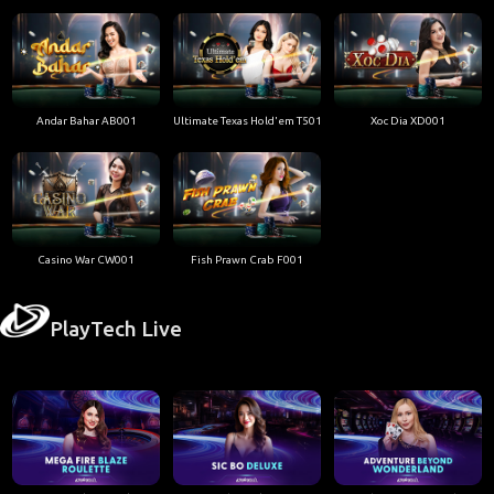
Andar Bahar AB001
Ultimate Texas Hold'em T501
Xoc Dia XD001
Casino War CW001
Fish Prawn Crab F001
PlayTech Live