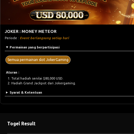
JOKER : MONEY METEOR
Periode :
Event berlangsung setiap hari
Permainan yang berpartisipasi
Semua permainan slot JokerGaming
Aturan :
Total hadiah senilai $80,000 USD.
Hadiah Grand Jackpot dari Jokergaming.
Syarat & Ketentuan
Togel Result