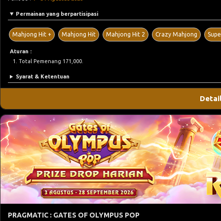
Permainan yang berpartisipasi
Mahjong Hit +
Mahjong Hit
Mahjong Hit 2
Crazy Mahjong
Supe
Aturan :
Total Pemenang 171,000.
Syarat & Ketentuan
Detai
PRAGMATIC : GATES OF OLYMPUS POP