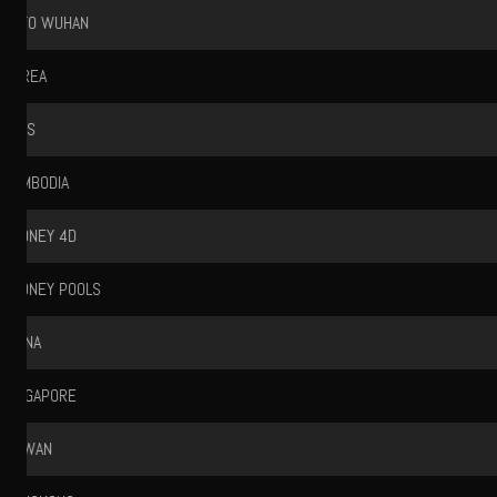
THAILAND
HK SIANG
MALAYSIA