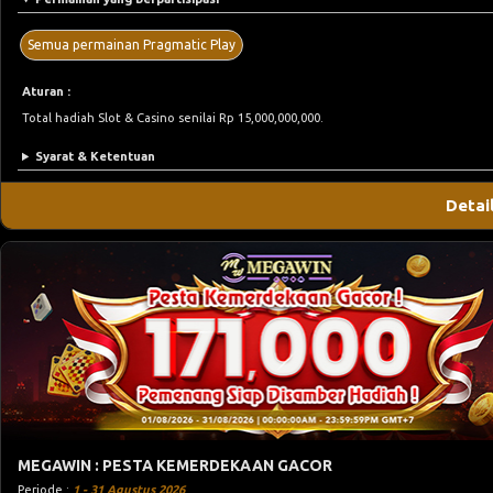
Semua permainan Pragmatic Play
Aturan :
Total hadiah Slot & Casino senilai Rp 15,000,000,000.
Syarat & Ketentuan
Detai
MEGAWIN : PESTA KEMERDEKAAN GACOR
Periode :
1 - 31 Agustus 2026