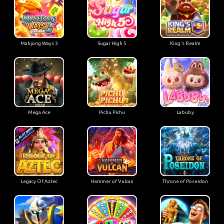
Mahjong Ways 3
Sugar High 5
King's Realm
Mega Ace
Pichu Pichu
Labuby
Legacy Of Aztec
Hammer of Vulcan
Throne of Poseidon