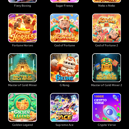
Fiery Boxing
Sugar Frenzy
Neko x Neko
Fortune Horses
God of Fortune
God of Fortune 2
Master of Gold Miner
G Kong
Master of Gold Miner 2
Golden Legend
Supreme Ace
Crypto Verse