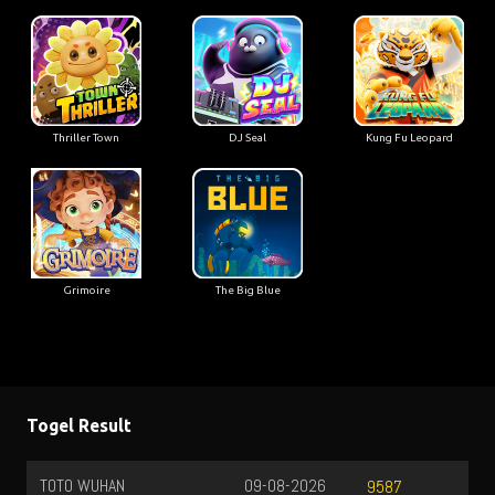
Thriller Town
DJ Seal
Kung Fu Leopard
Grimoire
The Big Blue
Togel Result
-08-2026
THAILAND
09-08-20
9587