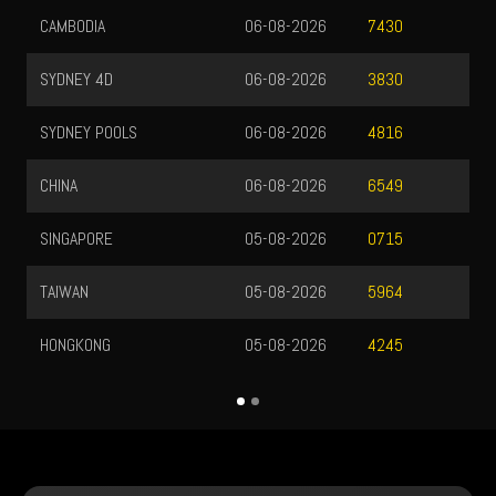
CAMBODIA
06-08-2026
7430
SYDNEY 4D
06-08-2026
3830
SYDNEY POOLS
06-08-2026
4816
CHINA
06-08-2026
6549
SINGAPORE
05-08-2026
0715
TAIWAN
05-08-2026
5964
HONGKONG
05-08-2026
4245